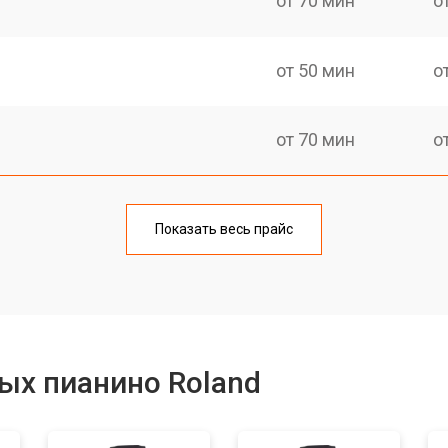
от 70 мин
о
от 50 мин
о
от 70 мин
о
тов
от 50 мин
о
Показать весь прайс
еханизма клавиш
от 50 мин
о
еханизма клавиш
от 50 мин
о
ых пианино Roland
от 70 мин
о