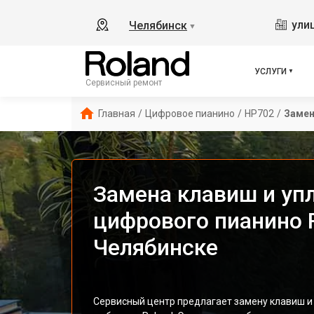
ули
Челябинск
▼
УСЛУГИ
Сервисный ремонт
Главная
/
Цифровое пианино
/
HP702
/
Замен
Замена клавиш и уп
цифрового пианино 
Челябинске
Сервисный центр предлагает замену клавиш и