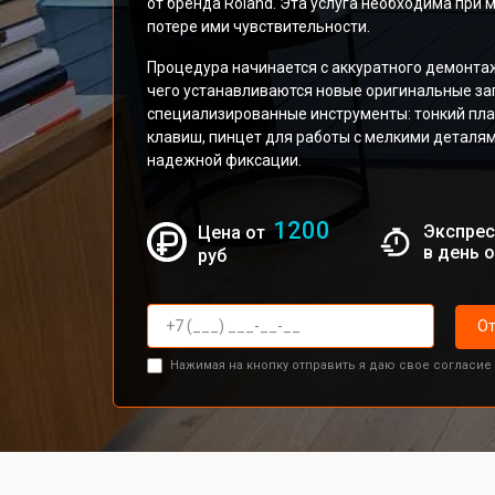
от бренда Roland. Эта услуга необходима при
потере ими чувствительности.
Процедура начинается с аккуратного демонтаж
чего устанавливаются новые оригинальные за
специализированные инструменты: тонкий пл
клавиш, пинцет для работы с мелкими деталя
надежной фиксации.
1200
Экспрес
Цена от
в день 
руб
От
Нажимая на кнопку отправить я даю свое согласие