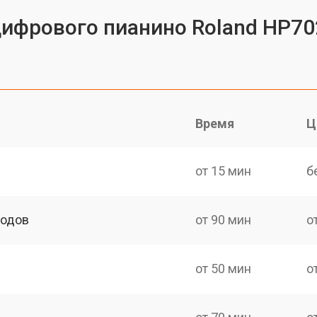
цифрового пианино Roland HP70
Время
Ц
от 15 мин
б
ходов
от 90 мин
о
от 50 мин
о