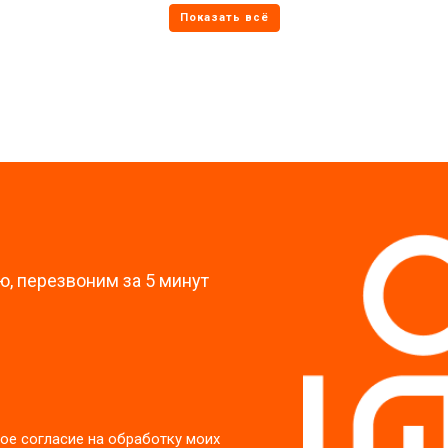
от 70 мин
о
от 60 мин
о
?
, перезвоним за 5 минут
ое согласие на обработку моих