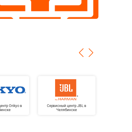
ентр Onkyo в
Сервисный центр JBL в
Сервисный 
бинске
Челябинске
Kardon в