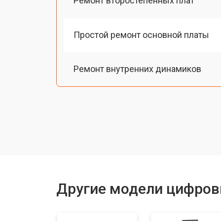
Ремонт второстепенных плат
Простой ремонт основной платы
Ремонт внутренних динамиков
Восстановление шлейфов и контак
Замена токопроводящих резинок м
Чистка токопроводящих резинок м
Другие модели цифров
Ремонт механизма клавиш