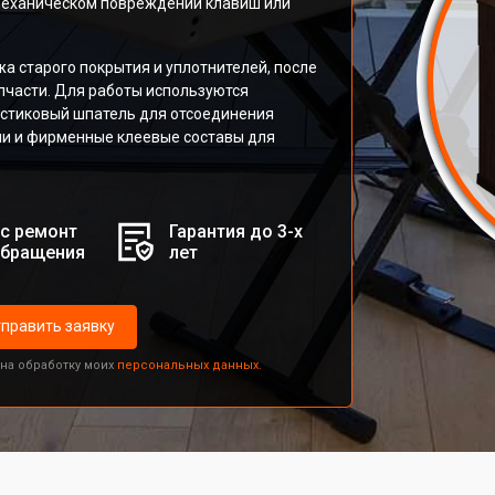
 механическом повреждении клавиш или
а старого покрытия и уплотнителей, после
пчасти. Для работы используются
астиковый шпатель для отсоединения
ми и фирменные клеевые составы для
с ремонт
Гарантия до 3-х
обращения
лет
править заявку
 на обработку моих
персональных данных.