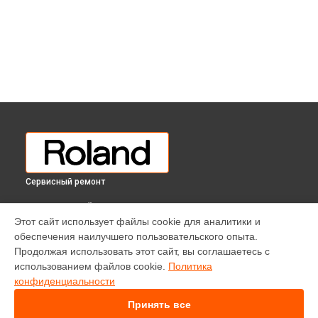
Сервисный ремонт
ВЫБЕРИ СВОЙ ГОРОД
Этот сайт использует файлы cookie для аналитики и
Замена клавиш и уплотнителей цифрового пианино RP-701
обеспечения наилучшего пользовательского опыта.
Roland в
Краснодаре
Продолжая использовать этот сайт, вы соглашаетесь с
Замена клавиш и уплотнителей цифрового пианино RP-701
использованием файлов cookie.
Политика
Roland в
Ростове-на-Дону
конфиденциальности
Замена клавиш и уплотнителей цифрового пианино RP-701
Roland в
Нижнем Новгороде
Принять все
Замена клавиш и уплотнителей цифрового пианино RP-701