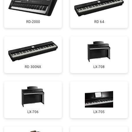
RD-2000
RD 64
RD 300NX
LX-708
LX-706
LX-705