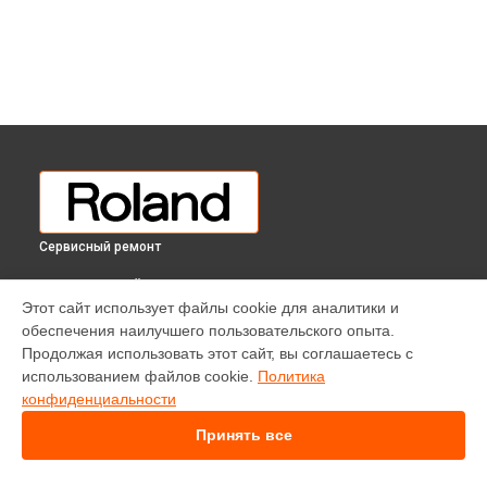
Сервисный ремонт
ВЫБЕРИ СВОЙ ГОРОД
Этот сайт использует файлы cookie для аналитики и
Диагностика цифрового пианино RP701 Roland в
обеспечения наилучшего пользовательского опыта.
Краснодаре
Продолжая использовать этот сайт, вы соглашаетесь с
Диагностика цифрового пианино RP701 Roland в
Ростове-
использованием файлов cookie.
Политика
на-Дону
конфиденциальности
Диагностика цифрового пианино RP701 Roland в
Нижнем
Новгороде
Принять все
Диагностика цифрового пианино RP701 Roland в
Новосибирске