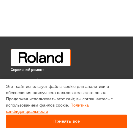
Сервисный ремонт
ВЫБЕРИ СВОЙ ГОРОД
Этот сайт использует файлы cookie для аналитики и
Ремонт эквалайзеров микшерного пульта M-200i Roland в
обеспечения наилучшего пользовательского опыта.
Краснодаре
Продолжая использовать этот сайт, вы соглашаетесь с
Ремонт эквалайзеров микшерного пульта M-200i Roland в
использованием файлов cookie.
Политика
Ростове-на-Дону
конфиденциальности
Ремонт эквалайзеров микшерного пульта M-200i Roland в
Нижнем Новгороде
Принять все
Ремонт эквалайзеров микшерного пульта M-200i Roland в
Новосибирске