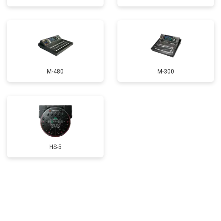
M-480
M-300
HS-5