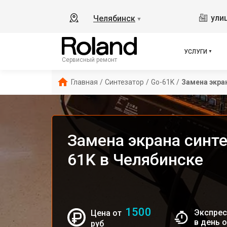
ули
Челябинск
▼
УСЛУГИ
Сервисный ремонт
Главная
/
Синтезатор
/
Go-61K
/
Замена экра
Замена экрана синте
61K в Челябинске
1500
Экспрес
Цена от
в день 
руб