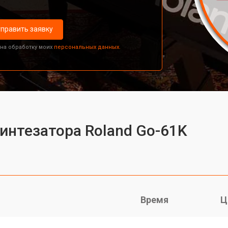
править заявку
 на обработку моих
персональных данных.
синтезатора Roland Go-61K
Время
Ц