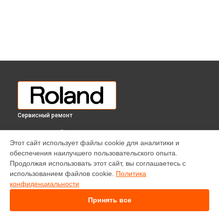
Сервисный ремонт
ВЫБЕРИ СВОЙ ГОРОД
Этот сайт использует файлы cookie для аналитики и
Восстановление после попадания влаги синтезатора
обеспечения наилучшего пользовательского опыта.
GO:KEYS Roland в
Краснодаре
Продолжая использовать этот сайт, вы соглашаетесь с
Восстановление после попадания влаги синтезатора
использованием файлов cookie.
Политика
GO:KEYS Roland в
Ростове-на-Дону
конфиденциальности
Восстановление после попадания влаги синтезатора
GO:KEYS Roland в
Нижнем Новгороде
Принять все
Восстановление после попадания влаги синтезатора
GO:KEYS Roland в
Новосибирске