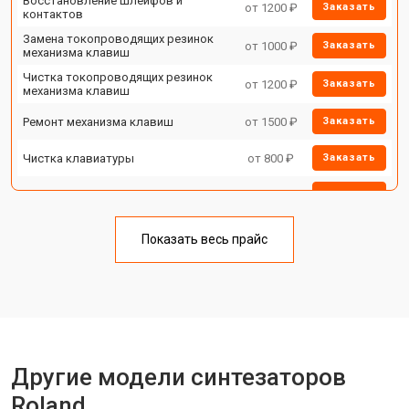
Восстановление шлейфов и
от 1200 ₽
Заказать
контактов
Замена токопроводящих резинок
от 1000 ₽
Заказать
механизма клавиш
Чистка токопроводящих резинок
от 1200 ₽
Заказать
механизма клавиш
Ремонт механизма клавиш
от 1500 ₽
Заказать
Чистка клавиатуры
от 800 ₽
Заказать
Ремонт клавиш
от 1500 ₽
Заказать
Замена клавиш и уплотнителей
от 1000 ₽
Заказать
Показать весь прайс
Чистка и профилактика
от 1200 ₽
Заказать
внутрикорпусная
Ремонт корпусных элементов
от 1800 ₽
Заказать
Прошивка (Обновление ПО)
от 1000 ₽
Заказать
Другие модели синтезаторов
Замена экрана
от 1500 ₽
Заказать
Roland